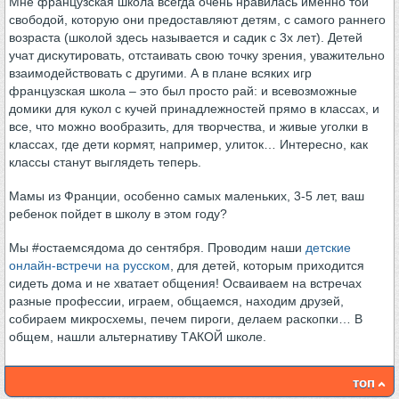
Мне французская школа всегда очень нравилась именно той
свободой, которую они предоставляют детям, с самого раннего
возраста (школой здесь называется и садик с 3х лет). Детей
учат дискутировать, отстаивать свою точку зрения, уважительно
взаимодействовать с другими. А в плане всяких игр
французская школа – это был просто рай: и всевозможные
домики для кукол с кучей принадлежностей прямо в классах, и
все, что можно вообразить, для творчества, и живые уголки в
классах, где дети кормят, например, улиток… Интересно, как
классы станут выглядеть теперь.
Мамы из Франции, особенно самых маленьких, 3-5 лет, ваш
ребенок пойдет в школу в этом году?
Мы #остаемсядома до сентября. Проводим наши
детские
онлайн-встречи на русском
, для детей, которым приходится
сидеть дома и не хватает общения! Осваиваем на встречах
разные профессии, играем, общаемся, находим друзей,
собираем микросхемы, печем пироги, делаем раскопки… В
общем, нашли альтернативу ТАКОЙ школе.
топ